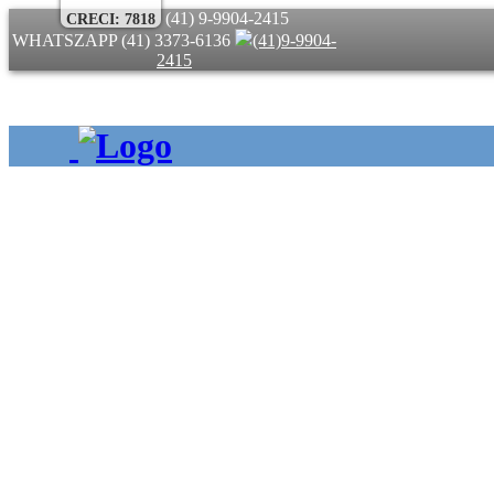
(41) 9-9904-2415
CRECI: 7818
WHATSZAPP
(41) 3373-6136
(41)9-9904-
2415