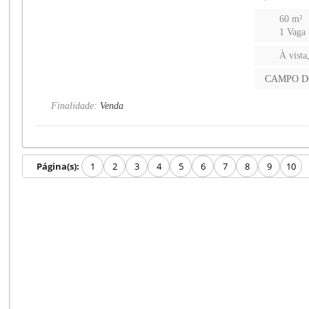
60 m²
1 Vaga
À vista
CAMPO D
Finalidade:
Venda
Página(s):
1
2
3
4
5
6
7
8
9
10