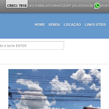
CRECI: 7818
(41) 9-9904-2415 WHATSZAPP
(41) 3373-6136
(41)9
HOME
VENDA
LOCAÇÃO
LINKS ÚTEIS