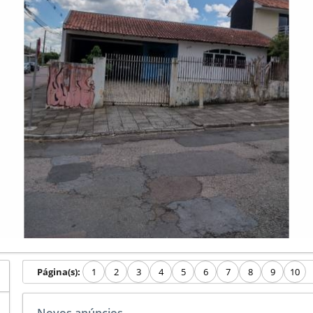
Página(s):
1
2
3
4
5
6
7
8
9
10
Novos anúncios