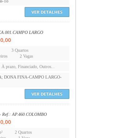
as-To
VER DETALHES
: CA.001.CAMPO LARGO
00,00
3 Quartos
iros
2 Vagas
, À prazo, Financiado, Outros...
A; DONA FINA-CAMPO LARGO-
VER DETALHES
 - Ref.: AP.460.COLOMBO
00,00
m²
2 Quartos