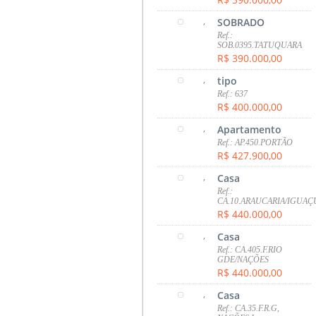
,
SOBRADO
Ref.:
SOB.0395.TATUQUARA
R$ 390.000,00
,
tipo
Ref.: 637
R$ 400.000,00
,
Apartamento
Ref.: AP.450.PORTÃO
R$ 427.900,00
,
Casa
Ref.:
CA.10.ARAUCARIA/IGUAÇ
R$ 440.000,00
,
Casa
Ref.: CA.405.F.RIO
GDE/NAÇÕES
R$ 440.000,00
,
Casa
Ref.: CA.35.F.R.G,