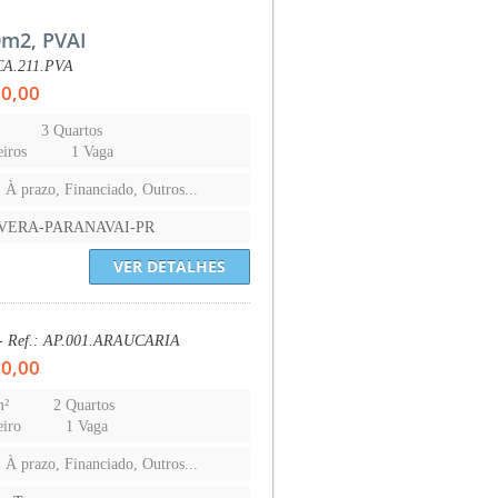
m2, PVAI
 CA.211.PVA
00,00
3 Quartos
iros
1 Vaga
, À prazo, Financiado, Outros...
AVERA-PARANAVAI-PR
VER DETALHES
 - Ref.: AP.001.ARAUCARIA
00,00
m²
2 Quartos
eiro
1 Vaga
, À prazo, Financiado, Outros...