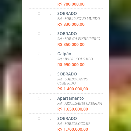
Ref.: AP.355.SANTA CATARINA
R$ 1.650.000,00
,
SOBRADO
Ref.: SOB.308.CCOMP
R$ 1.700.000,00
,
Casa
Ref.: CA.104.STA CANDIDA
R$ 1.878.975,00
,
Casa
Ref.: CA.455.CAMPO
COMPRIDO
R$ 2.000.000,00
,
Casa
Ref.: CA.102.ATUBA
R$ 2.590.000,00
SIMULADORES