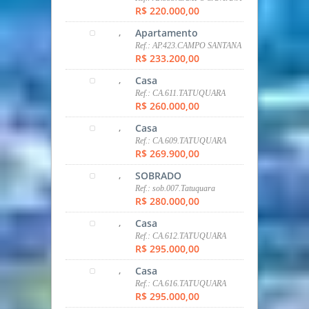
Ref.: CA.612.TATUQUARA
R$ 295.000,00
,
Casa
Ref.: CA.616.TATUQUARA
R$ 295.000,00
,
Terreno
Ref.: TER.615.TATUQUARA
R$ 295.000,00
,
Apartamento
Ref.: STUDIO.418.AGUA
VERDE
R$ 298.000,00
,
Casa
Ref.: CA.103.STA RITA
R$ 309.000,00
,
Apartamento
Ref.: AP.005.PORTÃO
R$ 310.000,00
,
SOBRADO
Ref.: SOB.403.TATUQUARA