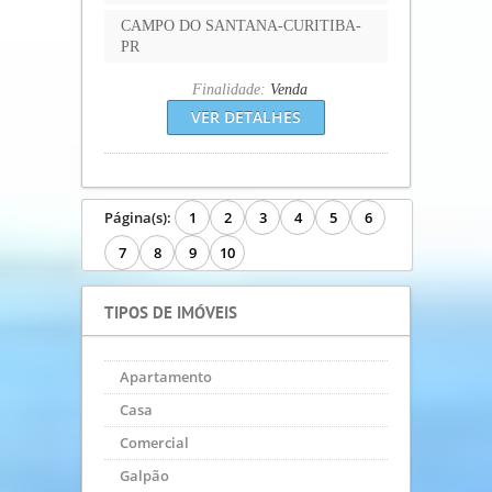
Apartamento
Casa
Comercial
Galpão
SOBRADO
Terreno
ANÚNCIOS EM DESTAQUE
,
Casa
Ref.: CA.211.PVA
R$ 170.000,00
,
Apartamento
Ref.: AP.001.ARAUCARIA
R$ 191.000,00
,
Casa
Ref.: CA.001.CAMPO LARGO
R$ 210.000,00