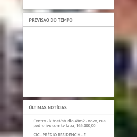
ÚLTIMAS NOTÍCIAS
Centro - kitnet/studio 48m2 - novo, rua
pedro ivo com tv lapa, 165.000,00
CIC - PRÉDIO RESIDENCIAL E
COMERCIAL - R$850.000,00
campo comprido - apto 47m2 com 03
qtos, semi-mobiliado, 150.000,00
Capão Raso - terreno 255m2 - 17x15,
ideal para casa e sobrado, a 01 quadra
da Rua Pedro Gusso, R$240
PARANAVAI/PR - 100M2 - CASA EM
ALVENARIA COM EDÍCULA - 04
QUARTOS, 02 BWCS, 01 GARAGEM COB,
R$170.00
Fazendinha - 54m2 - excelente
apartamento, 02 quartos px terminal,
R$195.000,00
SANTA FELICIDADE - 127M2 - SOBRADO
EM FASE FINAL ACABAMENTO, 03
QUARTOS, SUITE C/HIDRO, SACADA,
R$53