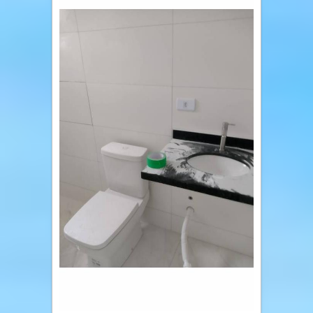
Página(s):
1
2
3
4
5
6
7
8
9
10
Novos anúncios
CASA 100m2, PVAI
Casa - Ref.: CA.211.PVA