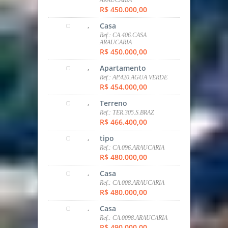
,
Casa
Ref.: CA.008.ARAUCARIA
R$ 480.000,00
,
Casa
Ref.: CA.0098.ARAUCARIA
R$ 490.000,00
,
Casa
Ref.: CA.87.C.COMP.
R$ 550.000,00
,
Casa
Ref.: CA.549.ARAUCAIA
R$ 560.000,00
,
SOBRADO
Ref.: Fazendinha sob.590
R$ 580.000,00
,
SOBRADO
Ref.: SOB.600.FAZENDINHA
R$ 580.000,00
,
SOBRADO
Ref.: SOB. 547.C.COMP