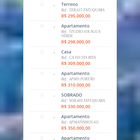
R$ 330.000,00
,
Apartamento
Ref.: AP.MATINHOS.411
R$ 350.000,00
,
Apartamento
Ref.: AP.448.SANTA CANDIDA
R$ 360.000,00
,
Terreno
Ref.: CA.413.PINHEIRINHO
R$ 375.000,00
,
Casa
Ref.: CA.405.ARAUCARIA
R$ 390.000,00
,
Apartamento
Ref.: AP.BIGORILHO, 303
R$ 390.000,00
,
SOBRADO
Ref.: SOB.0395.TATUQUARA
R$ 390.000,00
,