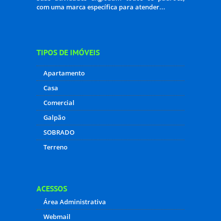
ACESSOS
Área Administrativa
Webmail
Acesso restrito - Atend. on-line
CONTATO
Localização:
Rua Afonso Piotto, 375.
Bairro:
Campo comprido
Cidade/UF:
CURITIBA-PR
CEP:
81280-440
Telefone:
(41) 9-9904-2415 WHATSZAPP
Telefone:
(41) 3373-6136
Whatsapp:
(41)9-9904-2415