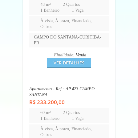
60 m²
2 Quartos
1 Banheiro
1 Vaga
À vista, À prazo, Financiado,
Outros...
CAMPO DO SANTANA-CURITIBA-
PR
Finalidade:
Venda
VER DETALHES
Página(s):
1
2
3
4
5
6
7
8
9
10
TIPOS DE IMÓVEIS