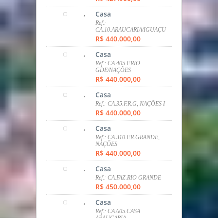
,
Casa
Ref.: CA.FAZ.RIO GRANDE
R$ 450.000,00
,
Casa
Ref.: CA.605.CASA
ARAUCARIA
R$ 450.000,00
,
Casa
Ref.: CA.406.CASA
ARAUCARIA
R$ 450.000,00
,
Apartamento
Ref.: AP.420.AGUA VERDE
R$ 454.000,00
,
Terreno
Ref.: TER.305.S.BRAZ
R$ 466.400,00
,
tipo
Ref.: CA.096.ARAUCARIA
R$ 480.000,00