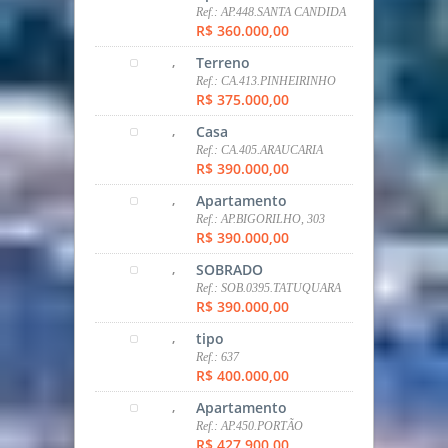
tipo
Ref.: 637
R$ 400.000,00
,
Apartamento
Ref.: AP.450.PORTÃO
R$ 427.900,00
,
Casa
Ref.:
CA.10.ARAUCARIA/IGUAÇU
R$ 440.000,00
,
Casa
Ref.: CA.405.F.RIO
GDE/NAÇÕES
R$ 440.000,00
,
Casa
Ref.: CA.35.F.R.G, NAÇÕES I
R$ 440.000,00
,
Casa
Ref.: CA.310.F.R.GRANDE,
NAÇÕES
R$ 440.000,00