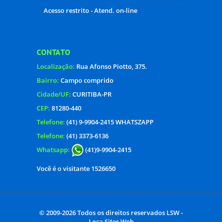
Você é o visitante 1526650
© 2009-2026 Todos os direitos reservados
LSW -
Loca Sites Web
[tags
site para imobiliária
,
corretor de imóveis
,
site
para corretor
, ]