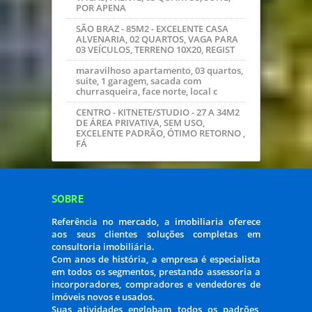
consultoria imobiliária.
Com anos de história, a empresa é especialista
em todos os segmentos, prestando assessoria a
incorporadores, compradores e vendedores de
imóveis novos e usados.
Suas atividades englobam todos os padrões,
com uma marca específica para atender...
TIPOS DE IMÓVEIS
Apartamento
Casa
Comercial
Galpão
SOBRADO
Terreno