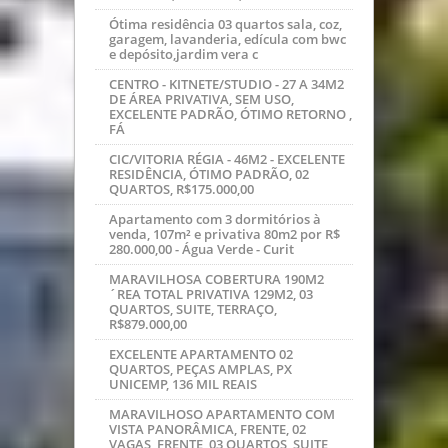
EXCELENTE APARTAMENTO 02
QUARTOS, PEÇAS AMPLAS, PX
UNICEMP, 136 MIL REAIS
MARAVILHOSO APARTAMENTO COM
VISTA PANORÂMICA, FRENTE, 02
VAGAS, FRENTE, 03 QUARTOS, SUITE,
POR APENA
SÃO BRAZ - 85M2 - EXCELENTE CASA
ALVENARIA, 02 QUARTOS, VAGA PARA
03 VEÍCULOS, TERRENO 10X20, REGIST
maravilhoso apartamento, 03 quartos,
suite, 1 garagem, sacada com
churrasqueira, face norte, local c
CENTRO - KITNETE/STUDIO - 27 A 34M2
DE ÁREA PRIVATIVA, SEM USO,
EXCELENTE PADRÃO, ÓTIMO RETORNO ,
FÁ
SOBRE
Referência no mercado, a imobiliaria oferece
aos seus clientes soluções completas em