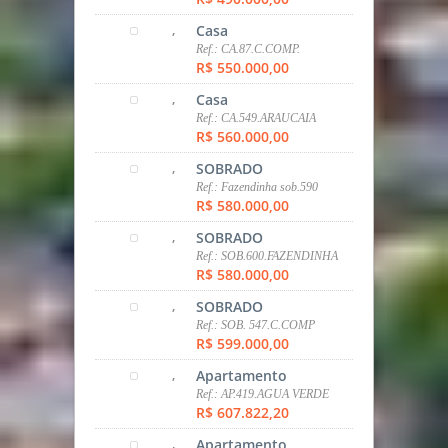
R$ 599.000,00
,
Apartamento
Ref.: AP.419.AGUA VERDE
R$ 607.822,20
,
Apartamento
Ref.: AP.588.SANTO INÁCIO
R$ 615.000,00
,
Casa
Ref.: CA.001.ARAUCARIA
R$ 650.000,00
,
SOBRADO
Ref.: SOB.400 PINHEIRINHO
R$ 650.000,00
,
SOBRADO
Ref.: SOB.055.SANTA
FELICIDADE
R$ 695.000,00
,
Apartamento
Ref.: AP411.ECOVILLE
R$ 710.000,00