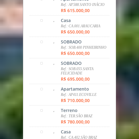
,
Terreno
Ref.: TER.SÃO BRAZ
R$ 780.000,00
,
Casa
Ref.: CA.402.SÃO BRAZ
R$ 780.000,00
,
SOBRADO
Ref.: SOB.10.NOVO MUNDO
R$ 830.000,00
,
SOBRADO
Ref.: SOB.401.PINHEIRINHO
R$ 850.000,00
,
Galpão
Ref.: BA.001.COLOMBO
R$ 990.000,00
,
SOBRADO
Ref.: SOB.98.CAMPO
COMPRIDO
R$ 1.400.000,00
,
Apartamento