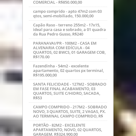
CAMPO COMPRIDO - 217M2 - SOBRADO
NOVO, 3 QUARTOS, SUITE, 2 VAGAS, PX.
AO TERMINAL CAMPO COMPRIDO, R$
PORTÃO - 82M2 - EXCELENTE
APARTAMENTO, NOVO, 02 QUARTOS,
GARAGEM, R$324.900,00
Ótima residência 03 quartos sala, coz,
garagem, lavanderia, edícula com bwc
e depósito,jardim vera c
CENTRO - KITNETE/STUDIO - 27 A 34M2
DE ÁREA PRIVATIVA, SEM USO,
EXCELENTE PADRÃO, ÓTIMO RETORNO ,
FÁ
CIC/VITORIA RÉGIA - 46M2 - EXCELENTE
RESIDÊNCIA, ÓTIMO PADRÃO, 02
QUARTOS, R$175.000,00
Apartamento com 3 dormitórios à
venda, 107m² e privativa 80m2 por R$
280.000,00 - Água Verde - Curit
MARAVILHOSA COBERTURA 190M2
´REA TOTAL PRIVATIVA 129M2, 03
QUARTOS, SUITE, TERRAÇO,
R$879.000,00