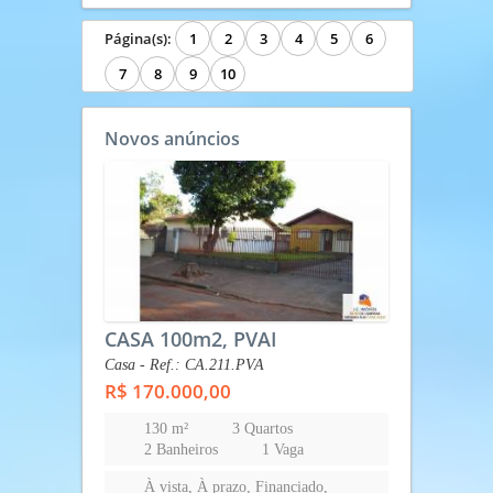
R$ 170.000,00
130 m²
3 Quartos
2 Banheiros
1 Vaga
À vista, À prazo, Financiado,
Outros...
JD PRIMAVERA-PARANAVAI-PR
Finalidade:
Venda
VER DETALHES
Apartamento - Ref.: AP.001.ARAUCARIA