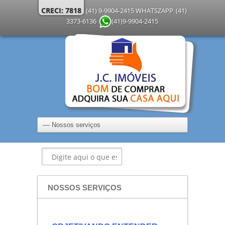
CRECI: 7818
(41) 9-9904-2415 WHATSZAPP
(41)
3373-6136
(41)9-9904-2415
NOSSOS SERVIÇOS