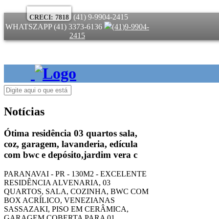
(41) 9-9904-2415
CRECI: 7818
WHATSZAPP
(41) 3373-6136
(41)9-9904-
2415
Notícias
Ótima residência 03 quartos sala,
coz, garagem, lavanderia, edícula
com bwc e depósito,jardim vera c
PARANAVAI - PR - 130M2 - EXCELENTE
RESIDÊNCIA ALVENARIA, 03
QUARTOS, SALA, COZINHA, BWC COM
BOX ACRÍLICO, VENEZIANAS
SASSAZAKI, PISO EM CERÂMICA,
GARAGEM COBERTA PARA 01