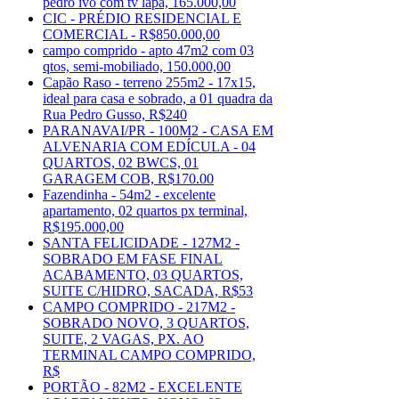
pedro ivo com tv lapa, 165.000,00
CIC - PRÉDIO RESIDENCIAL E
COMERCIAL - R$850.000,00
campo comprido - apto 47m2 com 03
qtos, semi-mobiliado, 150.000,00
Capão Raso - terreno 255m2 - 17x15,
ideal para casa e sobrado, a 01 quadra da
Rua Pedro Gusso, R$240
PARANAVAI/PR - 100M2 - CASA EM
ALVENARIA COM EDÍCULA - 04
QUARTOS, 02 BWCS, 01
GARAGEM COB, R$170.00
Fazendinha - 54m2 - excelente
apartamento, 02 quartos px terminal,
R$195.000,00
SANTA FELICIDADE - 127M2 -
SOBRADO EM FASE FINAL
ACABAMENTO, 03 QUARTOS,
SUITE C/HIDRO, SACADA, R$53
CAMPO COMPRIDO - 217M2 -
SOBRADO NOVO, 3 QUARTOS,
SUITE, 2 VAGAS, PX. AO
TERMINAL CAMPO COMPRIDO,
R$
PORTÃO - 82M2 - EXCELENTE