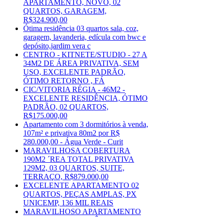
APARTAMENTO, NOVO, 02
QUARTOS, GARAGEM,
R$324.900,00
Ótima residência 03 quartos sala, coz,
garagem, lavanderia, edícula com bwc e
depósito,jardim vera c
CENTRO - KITNETE/STUDIO - 27 A
34M2 DE ÁREA PRIVATIVA, SEM
USO, EXCELENTE PADRÃO,
ÓTIMO RETORNO , FÁ
CIC/VITORIA RÉGIA - 46M2 -
EXCELENTE RESIDÊNCIA, ÓTIMO
PADRÃO, 02 QUARTOS,
R$175.000,00
Apartamento com 3 dormitórios à venda,
107m² e privativa 80m2 por R$
280.000,00 - Água Verde - Curit
MARAVILHOSA COBERTURA
190M2 ´REA TOTAL PRIVATIVA
129M2, 03 QUARTOS, SUITE,
TERRAÇO, R$879.000,00
EXCELENTE APARTAMENTO 02
QUARTOS, PEÇAS AMPLAS, PX
UNICEMP, 136 MIL REAIS
MARAVILHOSO APARTAMENTO