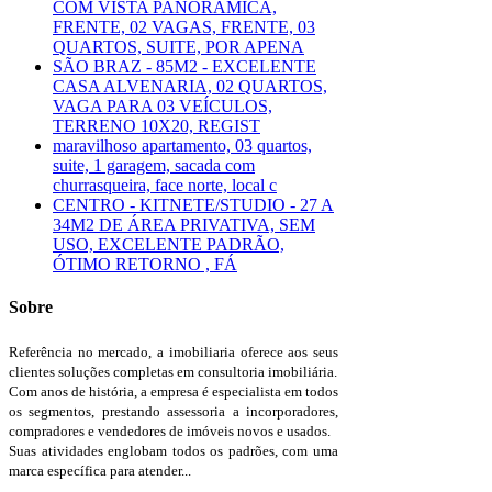
COM VISTA PANORÂMICA,
FRENTE, 02 VAGAS, FRENTE, 03
QUARTOS, SUITE, POR APENA
SÃO BRAZ - 85M2 - EXCELENTE
CASA ALVENARIA, 02 QUARTOS,
VAGA PARA 03 VEÍCULOS,
TERRENO 10X20, REGIST
maravilhoso apartamento, 03 quartos,
suite, 1 garagem, sacada com
churrasqueira, face norte, local c
CENTRO - KITNETE/STUDIO - 27 A
34M2 DE ÁREA PRIVATIVA, SEM
USO, EXCELENTE PADRÃO,
ÓTIMO RETORNO , FÁ
Sobre
Referência no mercado, a imobiliaria oferece aos seus
clientes soluções completas em consultoria imobiliária.
Com anos de história, a empresa é especialista em todos
os segmentos, prestando assessoria a incorporadores,
compradores e vendedores de imóveis novos e usados.
Suas atividades englobam todos os padrões, com uma
marca específica para atender...