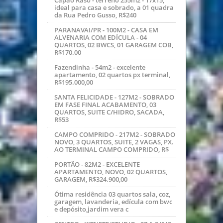
Capão Raso - terreno 255m2 - 17x15,
ideal para casa e sobrado, a 01 quadra
da Rua Pedro Gusso, R$240
PARANAVAI/PR - 100M2 - CASA EM
ALVENARIA COM EDÍCULA - 04
QUARTOS, 02 BWCS, 01 GARAGEM COB,
R$170.00
Fazendinha - 54m2 - excelente
apartamento, 02 quartos px terminal,
R$195.000,00
SANTA FELICIDADE - 127M2 - SOBRADO
EM FASE FINAL ACABAMENTO, 03
QUARTOS, SUITE C/HIDRO, SACADA,
R$53
CAMPO COMPRIDO - 217M2 - SOBRADO
NOVO, 3 QUARTOS, SUITE, 2 VAGAS, PX.
AO TERMINAL CAMPO COMPRIDO, R$
PORTÃO - 82M2 - EXCELENTE
APARTAMENTO, NOVO, 02 QUARTOS,
GARAGEM, R$324.900,00
Ótima residência 03 quartos sala, coz,
garagem, lavanderia, edícula com bwc
e depósito,jardim vera c