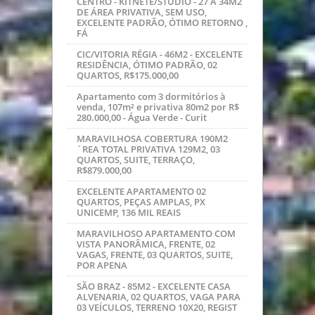
CENTRO - KITNETE/STUDIO - 27 A 34M2
DE ÁREA PRIVATIVA, SEM USO,
EXCELENTE PADRÃO, ÓTIMO RETORNO ,
FÁ
CIC/VITORIA RÉGIA - 46M2 - EXCELENTE
RESIDÊNCIA, ÓTIMO PADRÃO, 02
QUARTOS, R$175.000,00
Apartamento com 3 dormitórios à
venda, 107m² e privativa 80m2 por R$
280.000,00 - Água Verde - Curit
MARAVILHOSA COBERTURA 190M2
´REA TOTAL PRIVATIVA 129M2, 03
QUARTOS, SUITE, TERRAÇO,
R$879.000,00
EXCELENTE APARTAMENTO 02
QUARTOS, PEÇAS AMPLAS, PX
UNICEMP, 136 MIL REAIS
MARAVILHOSO APARTAMENTO COM
VISTA PANORÂMICA, FRENTE, 02
VAGAS, FRENTE, 03 QUARTOS, SUITE,
POR APENA
SÃO BRAZ - 85M2 - EXCELENTE CASA
ALVENARIA, 02 QUARTOS, VAGA PARA
03 VEÍCULOS, TERRENO 10X20, REGIST