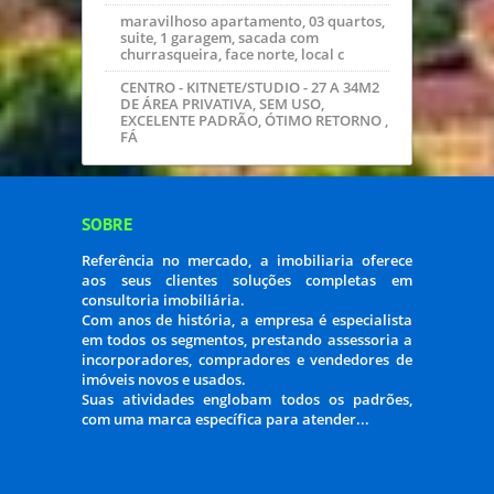
maravilhoso apartamento, 03 quartos,
suite, 1 garagem, sacada com
churrasqueira, face norte, local c
CENTRO - KITNETE/STUDIO - 27 A 34M2
DE ÁREA PRIVATIVA, SEM USO,
EXCELENTE PADRÃO, ÓTIMO RETORNO ,
FÁ
SOBRE
Referência no mercado, a imobiliaria oferece
aos seus clientes soluções completas em
consultoria imobiliária.
Com anos de história, a empresa é especialista
em todos os segmentos, prestando assessoria a
incorporadores, compradores e vendedores de
imóveis novos e usados.
Suas atividades englobam todos os padrões,
com uma marca específica para atender...