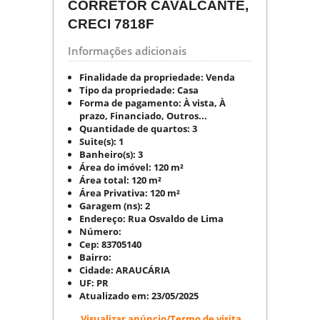
CORRETOR CAVALCANTE,
CRECI 7818F
Informações adicionais
Finalidade da propriedade:
Venda
Tipo da propriedade:
Casa
Forma de pagamento:
À vista, À
prazo, Financiado, Outros...
Quantidade de quartos:
3
Suite(s):
1
Banheiro(s):
3
Área do imóvel:
120 m²
Área total:
120 m²
Área Privativa:
120 m²
Garagem (ns):
2
Endereço:
Rua Osvaldo de Lima
Número:
Cep:
83705140
Bairro:
Cidade:
ARAUCÁRIA
UF:
PR
Atualizado em:
23/05/2025
Visualizar anúncio/Termo de visita