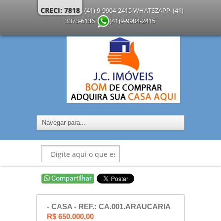
CRECI: 7818
(41) 9-9904-2415 WHATSZAPP
(41)
3373-6136
(41)9-9904-2415
- CASA - REF.: CA.001.ARAUCARIA
R$ 650.000,00