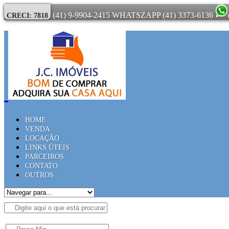
(41) 9-9904-2415 WHATSZAPP
(41) 3373-6136
CRECI: 7818
HOME
VENDA
LOCAÇÃO
LINKS ÚTEIS
PARCEIROS
CONTATO
OUTROS