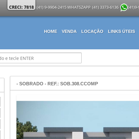
CRECI: 7818
(41) 9-9904-2415 WHATSZAPP
(41) 3373-6136
(41)9
HOME
VENDA
LOCAÇÃO
LINKS ÚTEIS
- SOBRADO - REF.: SOB.308.CCOMP