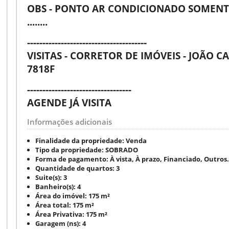
OBS - PONTO AR CONDICIONADO SOMEN
........
---------------------------------------
VISITAS - CORRETOR DE IMÓVEIS - JOÃO C
7818F
----------------------------------
AGENDE JÁ VISITA
Informações adicionais
Finalidade da propriedade:
Venda
Tipo da propriedade:
SOBRADO
Forma de pagamento:
À vista, À prazo, Financiado, Outros.
Quantidade de quartos:
3
Suite(s):
3
Banheiro(s):
4
Área do imóvel:
175 m²
Área total:
175 m²
Área Privativa:
175 m²
Garagem (ns):
4