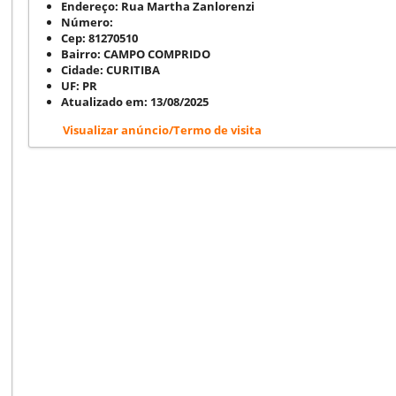
Endereço:
Rua Martha Zanlorenzi
Número:
Cep:
81270510
Bairro:
CAMPO COMPRIDO
Cidade:
CURITIBA
UF:
PR
Atualizado em:
13/08/2025
Visualizar anúncio/Termo de visita