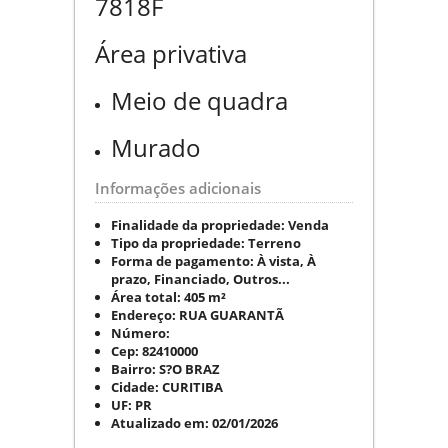
7818F
Área privativa
Meio de quadra
Murado
Informações adicionais
Finalidade da propriedade:
Venda
Tipo da propriedade:
Terreno
Forma de pagamento:
À vista, À
prazo, Financiado, Outros...
Área total:
405 m²
Endereço:
RUA GUARANTÃ
Número:
Cep:
82410000
Bairro:
S?O BRAZ
Cidade:
CURITIBA
UF:
PR
Atualizado em:
02/01/2026