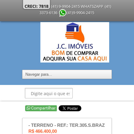
CRECI: 7818
(41) 9-9904-2415 WHATSZAPP
(41)
3373-6136
(41)9-9904-2415
- TERRENO - REF.: TER.305.S.BRAZ
R$ 466.400,00