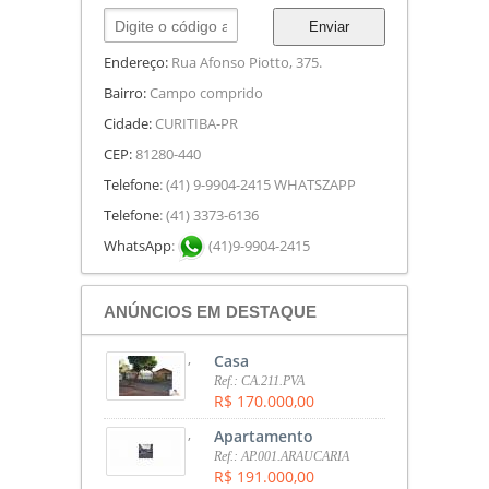
Enviar
Endereço:
Rua Afonso Piotto, 375.
Bairro:
Campo comprido
Cidade:
CURITIBA-PR
CEP:
81280-440
Telefone
: (41) 9-9904-2415 WHATSZAPP
Telefone
: (41) 3373-6136
WhatsApp
:
(41)9-9904-2415
ANÚNCIOS EM DESTAQUE
,
Casa
Ref.: CA.211.PVA
R$ 170.000,00
,
Apartamento
Ref.: AP.001.ARAUCARIA
R$ 191.000,00