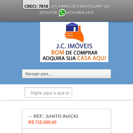
CRECI: 7818
(41) 9-9904-2415 WHATSZAPP
(41)
3373-6136
(41)9-9904-2415
- - REF.: SANTO INACIO
R$ 715.000,00