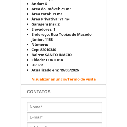
Andar:
6
Área do imóvel:
71 m²
Área total:
71 m²
Área Privativa:
71 m²
Garagem (ns):
2
Elevadores:
1
Endereço:
Rua Tobias de Macedo
Júnior, 1138
Número:
Cep:
82010340
Bairro:
SANTO INACIO
Cidade:
CURITIBA
UF:
PR
Atualizado em:
19/05/2026
Visualizar anúncio/Termo de visita
CONTATOS