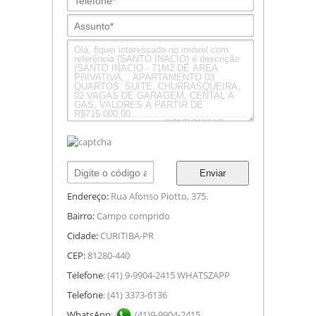
Enviar
Endereço:
Rua Afonso Piotto, 375.
Bairro:
Campo comprido
Cidade:
CURITIBA-PR
CEP:
81280-440
Telefone
: (41) 9-9904-2415 WHATSZAPP
Telefone
: (41) 3373-6136
WhatsApp
:
(41)9-9904-2415