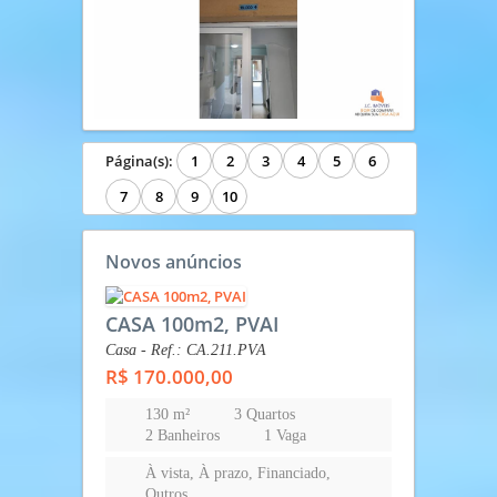
Página(s):
1
2
3
4
5
6
7
8
9
10
Novos anúncios
CASA 100m2, PVAI
Casa - Ref.: CA.211.PVA
R$ 170.000,00
130 m²
3 Quartos
2 Banheiros
1 Vaga
À vista, À prazo, Financiado,
Outros...