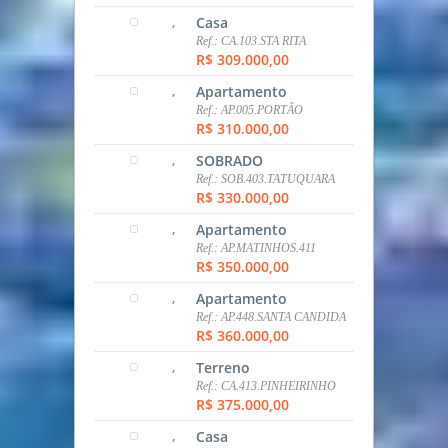
,
Casa
Ref.: CA.103.STA RITA
R$ 309.000,00
,
Apartamento
Ref.: AP.005.PORTÃO
R$ 310.000,00
,
SOBRADO
Ref.: SOB.403.TATUQUARA
R$ 330.000,00
,
Apartamento
Ref.: AP.MATINHOS.411
R$ 350.000,00
,
Apartamento
Ref.: AP.448.SANTA CANDIDA
R$ 360.000,00
,
Terreno
Ref.: CA.413.PINHEIRINHO
R$ 375.000,00
,
Casa