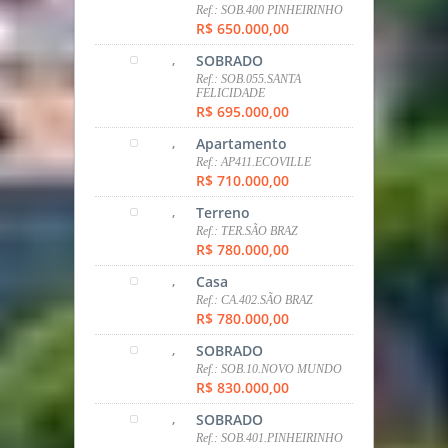
Ref.: SOB.400 PINHEIRINHO
R$ 650.000,00
,
SOBRADO
Ref.: SOB.055.SANTA
FELICIDADE
R$ 695.000,00
,
Apartamento
Ref.: AP411.ECOVILLE
R$ 710.000,00
,
Terreno
Ref.: TER.SÃO BRAZ
R$ 780.000,00
,
Casa
Ref.: CA.402.SÃO BRAZ
R$ 780.000,00
,
SOBRADO
Ref.: SOB.10.NOVO MUNDO
R$ 830.000,00
,
SOBRADO
Ref.: SOB.401.PINHEIRINHO