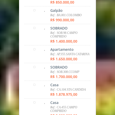
R$ 850.000,00
,
Galpão
Ref.: BA.001.COLOMBO
R$ 990.000,00
,
SOBRADO
Ref.: SOB.98.CAMPO
COMPRIDO
R$ 1.400.000,00
,
Apartamento
Ref.: AP.355.SANTA CATARINA
R$ 1.650.000,00
,
SOBRADO
Ref.: SOB.308.CCOMP
R$ 1.700.000,00
,
Casa
Ref.: CA.104.STA CANDIDA
R$ 1.878.975,00
,
Casa
Ref.: CA.455.CAMPO
COMPRIDO