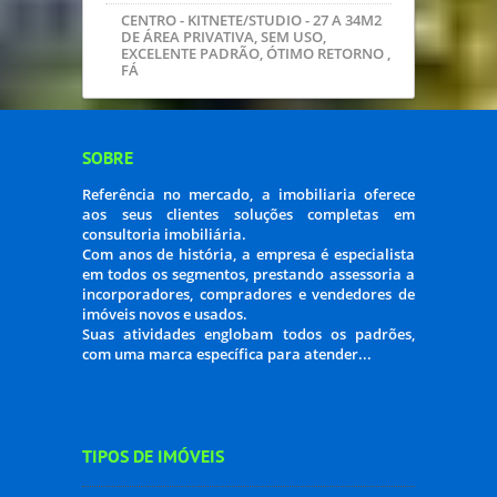
CENTRO - KITNETE/STUDIO - 27 A 34M2
DE ÁREA PRIVATIVA, SEM USO,
EXCELENTE PADRÃO, ÓTIMO RETORNO ,
FÁ
SOBRE
Referência no mercado, a imobiliaria oferece
aos seus clientes soluções completas em
consultoria imobiliária.
Com anos de história, a empresa é especialista
em todos os segmentos, prestando assessoria a
incorporadores, compradores e vendedores de
imóveis novos e usados.
Suas atividades englobam todos os padrões,
com uma marca específica para atender...
TIPOS DE IMÓVEIS