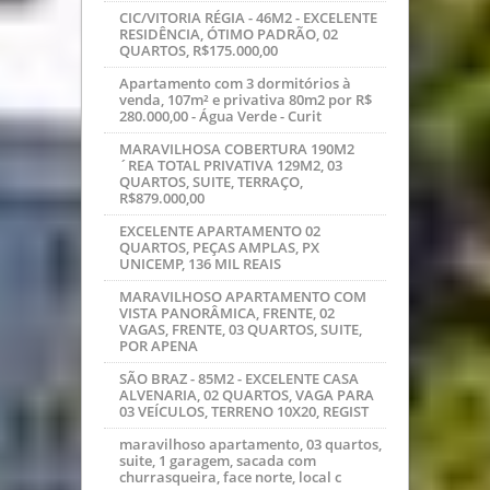
CIC/VITORIA RÉGIA - 46M2 - EXCELENTE
RESIDÊNCIA, ÓTIMO PADRÃO, 02
QUARTOS, R$175.000,00
Apartamento com 3 dormitórios à
venda, 107m² e privativa 80m2 por R$
280.000,00 - Água Verde - Curit
MARAVILHOSA COBERTURA 190M2
´REA TOTAL PRIVATIVA 129M2, 03
QUARTOS, SUITE, TERRAÇO,
R$879.000,00
EXCELENTE APARTAMENTO 02
QUARTOS, PEÇAS AMPLAS, PX
UNICEMP, 136 MIL REAIS
MARAVILHOSO APARTAMENTO COM
VISTA PANORÂMICA, FRENTE, 02
VAGAS, FRENTE, 03 QUARTOS, SUITE,
POR APENA
SÃO BRAZ - 85M2 - EXCELENTE CASA
ALVENARIA, 02 QUARTOS, VAGA PARA
03 VEÍCULOS, TERRENO 10X20, REGIST
maravilhoso apartamento, 03 quartos,
suite, 1 garagem, sacada com
churrasqueira, face norte, local c