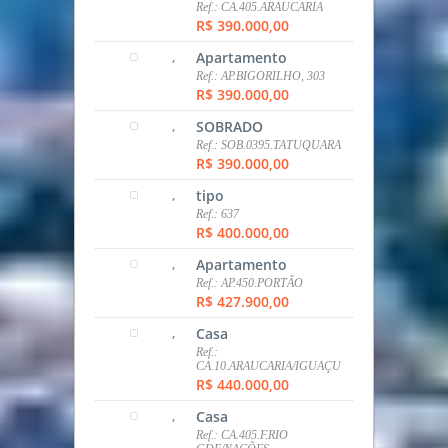
Ref.: CA.405.ARAUCARIA
R$ 390.000,00
,
Apartamento
Ref.: AP.BIGORILHO, 303
R$ 390.000,00
,
SOBRADO
Ref.: SOB.0395.TATUQUARA
R$ 390.000,00
,
tipo
Ref.: 637
R$ 400.000,00
,
Apartamento
Ref.: AP.450.PORTÃO
R$ 427.900,00
,
Casa
Ref.:
CA.10.ARAUCARIA/IGUAÇU
R$ 440.000,00
,
Casa
Ref.: CA.405.F.RIO