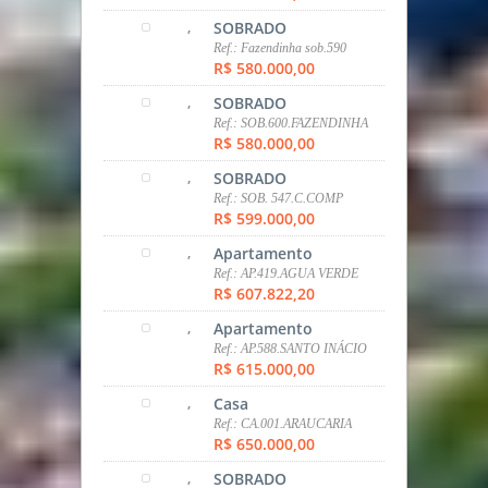
,
SOBRADO
Ref.: Fazendinha sob.590
R$ 580.000,00
,
SOBRADO
Ref.: SOB.600.FAZENDINHA
R$ 580.000,00
,
SOBRADO
Ref.: SOB. 547.C.COMP
R$ 599.000,00
,
Apartamento
Ref.: AP.419.AGUA VERDE
R$ 607.822,20
,
Apartamento
Ref.: AP.588.SANTO INÁCIO
R$ 615.000,00
,
Casa
Ref.: CA.001.ARAUCARIA
R$ 650.000,00
,
SOBRADO