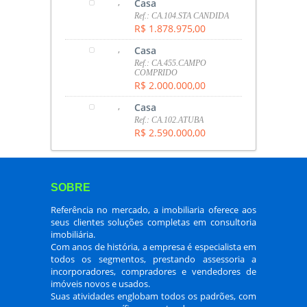
,
Casa
Ref.: CA.104.STA CANDIDA
R$ 1.878.975,00
,
Casa
Ref.: CA.455.CAMPO
COMPRIDO
R$ 2.000.000,00
,
Casa
Ref.: CA.102.ATUBA
R$ 2.590.000,00
SOBRE
Referência no mercado, a imobiliaria oferece aos
seus clientes soluções completas em consultoria
imobiliária.
Com anos de história, a empresa é especialista em
todos os segmentos, prestando assessoria a
incorporadores, compradores e vendedores de
imóveis novos e usados.
Suas atividades englobam todos os padrões, com