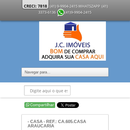
CRECI: 7818
(41) 9-9904-2415 WHATSZAPP
(41)
3373-6136
(41)9-9904-2415
- CASA - REF.: CA.605.CASA
ARAUCARIA