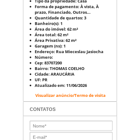
Tipo da propriedade:
Casa
Forma de pagamento:
À vista, À
prazo, Financiado, Outros...
Quantidade de quartos:
3
Banheiro(s):
1
Área do imóvel:
62 m²
Área total:
62 m²
Área Privativa:
62 m²
Garagem (ns):
1
Endereço:
Rua Mieceslau Jasiocha
Número:
Cep:
83707200
Bairro:
THOMAS COELHO
Cidade:
ARAUCÁRIA
UF:
PR
Atualizado em:
11/06/2026
Visualizar anúncio/Termo de visita
CONTATOS